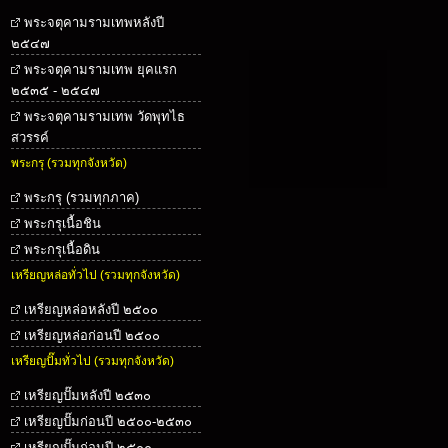
พระจตุคามรามเทพหลังปี
๒๕๔๗
พระจตุคามรามเทพ ยุคแรก
๒๕๓๕ - ๒๕๔๗
พระจตุคามรามเทพ วัดพุทไธ
สวรรค์
พระกรุ (รวมทุกจังหวัด)
พระกรุ (รวมทุกภาค)
พระกรุเนื้อชิน
พระกรุเนื้อดิน
เหรียญหล่อทั่วไป (รวมทุกจังหวัด)
เหรียญหล่อหลังปี ๒๕๐๐
เหรียญหล่อก่อนปี ๒๕๐๐
เหรียญปั๊มทั่วไป (รวมทุกจังหวัด)
เหรียญปั๊มหลังปี ๒๕๓๐
เหรียญปั๊มก่อนปี ๒๕๐๐-๒๕๓๐
เหรียญปั๊มก่อนปี ๒๕๐๐