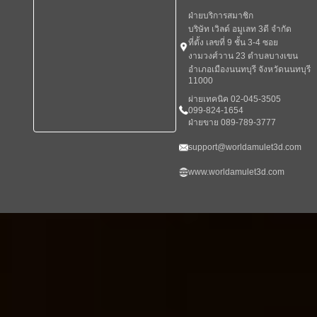
ฝ่ายบริการสมาชิก
บริษัท เวิลด์ อมูเลท 3ดี จำกัด
ที่ตั้ง เลขที่ 9 ชั้น 3-4 ซอย
งามวงศ์วาน 23 ตำบลบางเขน
อำเภอเมืองนนทบุรี จังหวัดนนทบุรี
11000
ผ่ายเทคนิค 02-045-3505
099-824-1654
ฝ่ายขาย 089-789-3777
support@worldamulet3d.com
www.worldamulet3d.com