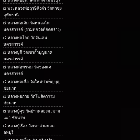
หลวงพ่ออุ้น วัดตาลกง เพชรบุรี
พระหลวงพ่อฤาษีลิงดำ วัดท่าซุง
อุทัยธานี
หลวงพ่อเดิม วัดหนองโพ
นครสวรรค์ (รวมทุกวัดที่จัดสร้าง)
หลวงพ่อโอด วัดจันเสน
นครสวรรค์
หลวงปู่สี วัดเขาถ้ำบุญนาค
นครสวรรค์
หลวงพ่อพรหม วัดช่องแค
นครสวรรค์
หลวงพ่อเชื้อ วัดใหม่บำเพ็ญบุญ
ชัยนาท
หลวงพ่อกวย วัดโฆสิตาราม
ชัยนาท
หลวงปู่ศุข วัดปากคลองมะขาม
เฒ่า ชัยนาท
หลวงปู่เรือง วัดเขาสามยอด
ลพบุรี