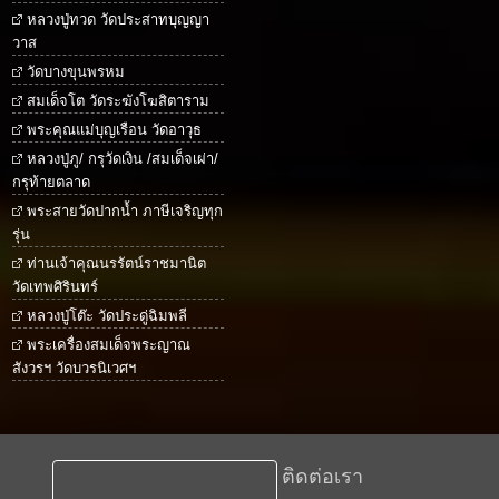
หลวงปู่ทวด วัดประสาทบุญญา
วาส
วัดบางขุนพรหม
สมเด็จโต วัดระฆังโฆสิตาราม
พระคุณแม่บุญเรือน วัดอาวุธ
หลวงปู่ภู/ กรุวัดเงิน /สมเด็จเผ่า/
กรุท้ายตลาด
พระสายวัดปากน้ำ ภาษีเจริญทุก
รุ่น
ท่านเจ้าคุณนรรัตน์ราชมานิต
วัดเทพศิรินทร์
หลวงปู่โต๊ะ วัดประดู่ฉิมพลี
พระเครื่องสมเด็จพระญาณ
สังวรฯ วัดบวรนิเวศฯ
ติดต่อเรา