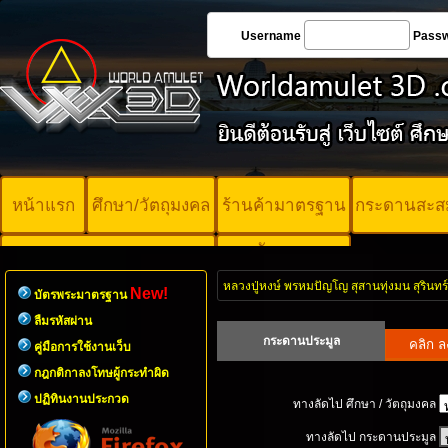
Username
Pass
หน้าแรก
ศึกษา/วัตถุมงคล
ร้านค้ามาตรฐาน
กระดานสะส
บัตรพระ
คอร์ออนไลน์
มาตรฐาน
หลวงปู่หงษ์ พรหมปัญโญ สุสานทุ่งมน สุรินทร์
New!
บัตรพระมาตรฐาน
ลืมรหัสผ่าน
กระดานประมูล
คู่มือการใช้งานเว็บ
กฎกติกาลงโทษผู้กระทำผิด
ปฏิทินงานประกวด
ทางลัดไป ศึกษา / วัตถุมงคล
ทางลัดไป กระดานประมูล