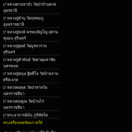
หลวงตามหาบัว วัดป่าบ้านตาด
อุดรธานี
หลวงปู่คำบุ วัดกุดชมภู
อุบลราชธานี
หลวงปู่หงษ์ พรหมปัญโญ สุสาน
ทุ่งมน สุรินทร์
หลวงปู่ดุลย์ วัดบูรพาราม
สุรินทร์
หลวงปู่คำพันธ์ วัดธาตุมหาชัย
นครพนม
หลวงปู่หมุน ฐิตสีโล วัดบ้านจาน
ศรีสะเกษ
หลวงพ่อพุธ วัดป่าสาลวัน
นครราชสีมา
หลวงพ่อคูณ วัดบ้านไร่
นครราชสีมา
พระอาจารย์มั่น ภูริทัตโต
พระเครื่องยอดนิยมภาคใต้