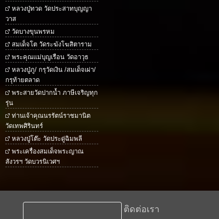
หลวงปู่ทวด วัดประสาทบุญญา
วาส
วัดบางขุนพรหม
สมเด็จโต วัดระฆังโฆสิตาราม
พระคุณแม่บุญเรือน วัดอาวุธ
หลวงปู่ภู/ กรุวัดเงิน /สมเด็จเผ่า/
กรุท้ายตลาด
พระสายวัดปากน้ำ ภาษีเจริญทุก
รุ่น
ท่านเจ้าคุณนรรัตน์ราชมานิต
วัดเทพศิรินทร์
หลวงปู่โต๊ะ วัดประดู่ฉิมพลี
พระเครื่องสมเด็จพระญาณ
สังวรฯ วัดบวรนิเวศฯ
ติดต่อเรา