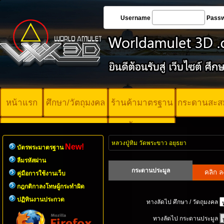
Username
Pass
หน้าแรก
ศึกษา/วัตถุมงคล
ร้านค้ามาตรฐาน
กระดานสะส
บัตรพระ
คอร์ออนไลน์
มาตรฐาน
หลวงปู่ทิม วัดพระขาว อยุธยา
New!
บัตรพระมาตรฐาน
ลืมรหัสผ่าน
กระดานประมูล
คู่มือการใช้งานเว็บ
กฎกติกาลงโทษผู้กระทำผิด
ปฏิทินงานประกวด
ทางลัดไป ศึกษา / วัตถุมงคล
ทางลัดไป กระดานประมูล