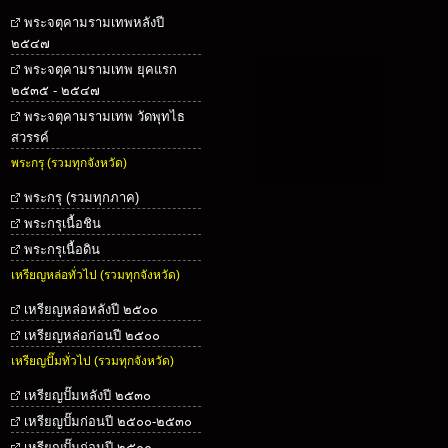
พระจตุคามรามเทพหลังปี
๒๕๔๗
พระจตุคามรามเทพ ยุคแรก
๒๕๓๕ - ๒๕๔๗
พระจตุคามรามเทพ วัดพุทไธ
สวรรค์
พระกรุ (รวมทุกจังหวัด)
พระกรุ (รวมทุกภาค)
พระกรุเนื้อชิน
พระกรุเนื้อดิน
เหรียญหล่อทั่วไป (รวมทุกจังหวัด)
เหรียญหล่อหลังปี ๒๕๐๐
เหรียญหล่อก่อนปี ๒๕๐๐
เหรียญปั๊มทั่วไป (รวมทุกจังหวัด)
เหรียญปั๊มหลังปี ๒๕๓๐
เหรียญปั๊มก่อนปี ๒๕๐๐-๒๕๓๐
เหรียญปั๊มก่อนปี ๒๕๐๐