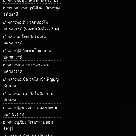
หลวงพ่ออุ้น วัดตาลกง เพชรบุรี
พระหลวงพ่อฤาษีลิงดำ วัดท่าซุง
อุทัยธานี
หลวงพ่อเดิม วัดหนองโพ
นครสวรรค์ (รวมทุกวัดที่จัดสร้าง)
หลวงพ่อโอด วัดจันเสน
นครสวรรค์
หลวงปู่สี วัดเขาถ้ำบุญนาค
นครสวรรค์
หลวงพ่อพรหม วัดช่องแค
นครสวรรค์
หลวงพ่อเชื้อ วัดใหม่บำเพ็ญบุญ
ชัยนาท
หลวงพ่อกวย วัดโฆสิตาราม
ชัยนาท
หลวงปู่ศุข วัดปากคลองมะขาม
เฒ่า ชัยนาท
หลวงปู่เรือง วัดเขาสามยอด
ลพบุรี