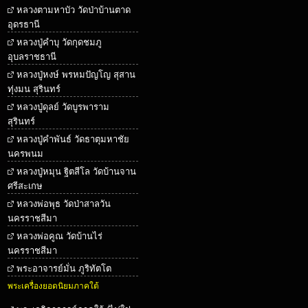
หลวงตามหาบัว วัดป่าบ้านตาด
อุดรธานี
หลวงปู่คำบุ วัดกุดชมภู
อุบลราชธานี
หลวงปู่หงษ์ พรหมปัญโญ สุสาน
ทุ่งมน สุรินทร์
หลวงปู่ดุลย์ วัดบูรพาราม
สุรินทร์
หลวงปู่คำพันธ์ วัดธาตุมหาชัย
นครพนม
หลวงปู่หมุน ฐิตสีโล วัดบ้านจาน
ศรีสะเกษ
หลวงพ่อพุธ วัดป่าสาลวัน
นครราชสีมา
หลวงพ่อคูณ วัดบ้านไร่
นครราชสีมา
พระอาจารย์มั่น ภูริทัตโต
พระเครื่องยอดนิยมภาคใต้