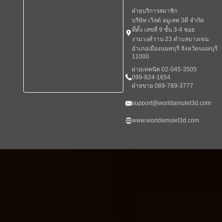
ฝ่ายบริการสมาชิก
บริษัท เวิลด์ อมูเลท 3ดี จำกัด
ที่ตั้ง เลขที่ 9 ชั้น 3-4 ซอย
งามวงศ์วาน 23 ตำบลบางเขน
อำเภอเมืองนนทบุรี จังหวัดนนทบุรี
11000
ผ่ายเทคนิค 02-045-3505
099-824-1654
ฝ่ายขาย 089-789-3777
support@worldamulet3d.com
www.worldamulet3d.com