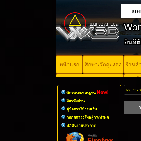
User
หน้าแรก
ศึกษา/วัตถุมงคล
ร้านค
บั
คอร์ออนไลน์
มา
พระอาจารย
New!
บัตรพระมาตรฐาน
ลืมรหัสผ่าน
ก
คู่มือการใช้งานเว็บ
กฎกติกาลงโทษผู้กระทำผิด
ปฏิทินงานประกวด