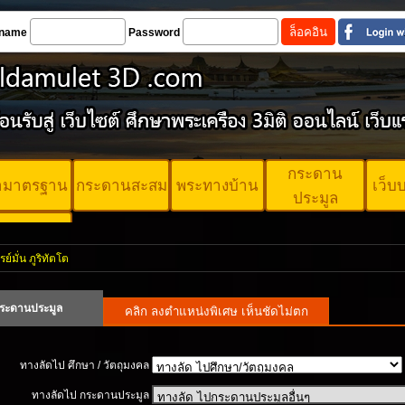
name
Password
กระดาน
้ามาตรฐาน
กระดานสะสม
พระทางบ้าน
เว็บ
ประมูล
ตรพระ
ตรฐาน
์มั่น ภูริทัตโต
ระดานประมูล
ทางลัดไป ศึกษา / วัตถุมงคล
ทางลัดไป กระดานประมูล