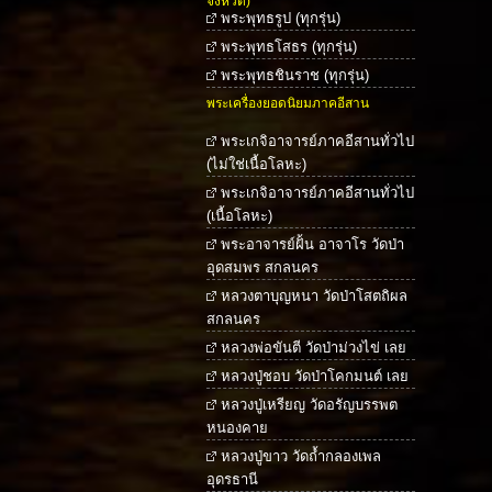
จังหวัด)
พระพุทธรูป (ทุกรุ่น)
พระพุทธโสธร (ทุกรุ่น)
พระพุทธชินราช (ทุกรุ่น)
พระเครื่องยอดนิยมภาคอีสาน
พระเกจิอาจารย์ภาคอีสานทั่วไป
(ไม่ใช่เนื้อโลหะ)
พระเกจิอาจารย์ภาคอีสานทั่วไป
(เนื้อโลหะ)
พระอาจารย์ฝั้น อาจาโร วัดป่า
อุดสมพร สกลนคร
หลวงตาบุญหนา วัดป่าโสตถิผล
สกลนคร
หลวงพ่อขันตี วัดป่าม่วงไข่ เลย
หลวงปู่ชอบ วัดป่าโคกมนต์ เลย
หลวงปู่เหรียญ วัดอรัญบรรพต
หนองคาย
หลวงปู่ขาว วัดถ้ำกลองเพล
อุดรธานี