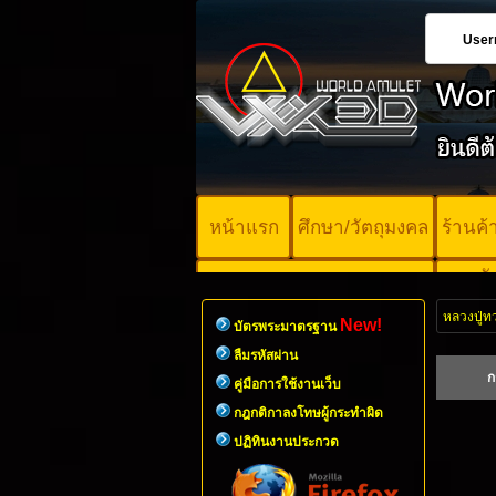
User
หน้าแรก
ศึกษา/วัตถุมงคล
ร้านค
บั
คอร์ออนไลน์
มา
หลวงปู่ท
New!
บัตรพระมาตรฐาน
ลืมรหัสผ่าน
ก
คู่มือการใช้งานเว็บ
กฎกติกาลงโทษผู้กระทำผิด
ปฏิทินงานประกวด