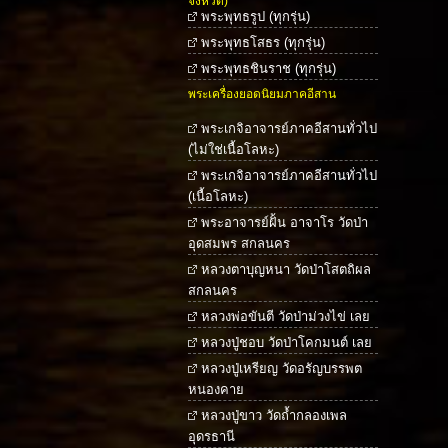
จังหวัด)
พระพุทธรูป (ทุกรุ่น)
พระพุทธโสธร (ทุกรุ่น)
พระพุทธชินราช (ทุกรุ่น)
พระเครื่องยอดนิยมภาคอีสาน
พระเกจิอาจารย์ภาคอีสานทั่วไป
(ไม่ใช่เนื้อโลหะ)
พระเกจิอาจารย์ภาคอีสานทั่วไป
(เนื้อโลหะ)
พระอาจารย์ฝั้น อาจาโร วัดป่า
อุดสมพร สกลนคร
หลวงตาบุญหนา วัดป่าโสตถิผล
สกลนคร
หลวงพ่อขันตี วัดป่าม่วงไข่ เลย
หลวงปู่ชอบ วัดป่าโคกมนต์ เลย
หลวงปู่เหรียญ วัดอรัญบรรพต
หนองคาย
หลวงปู่ขาว วัดถ้ำกลองเพล
อุดรธานี