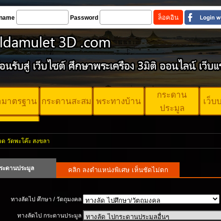
name
Password
กระดาน
้ามาตรฐาน
กระดานสะสม
พระทางบ้าน
เว็บ
ประมูล
ตรพระ
ตรฐาน
วด วัดพะโค๊ะ สงขลา
ระดานประมูล
ทางลัดไป ศึกษา / วัตถุมงคล
ทางลัดไป กระดานประมูล