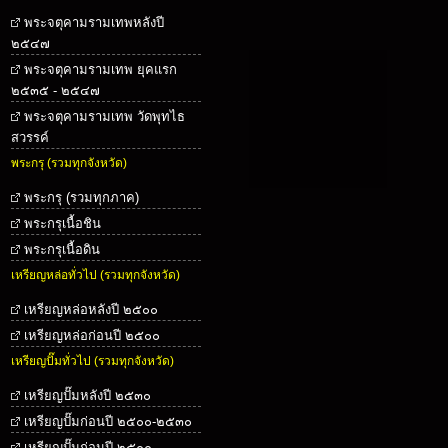
พระจตุคามรามเทพหลังปี
๒๕๔๗
พระจตุคามรามเทพ ยุคแรก
๒๕๓๕ - ๒๕๔๗
พระจตุคามรามเทพ วัดพุทไธ
สวรรค์
พระกรุ (รวมทุกจังหวัด)
พระกรุ (รวมทุกภาค)
พระกรุเนื้อชิน
พระกรุเนื้อดิน
เหรียญหล่อทั่วไป (รวมทุกจังหวัด)
เหรียญหล่อหลังปี ๒๕๐๐
เหรียญหล่อก่อนปี ๒๕๐๐
เหรียญปั๊มทั่วไป (รวมทุกจังหวัด)
เหรียญปั๊มหลังปี ๒๕๓๐
เหรียญปั๊มก่อนปี ๒๕๐๐-๒๕๓๐
เหรียญปั๊มก่อนปี ๒๕๐๐