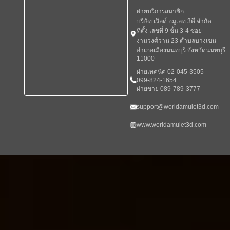
ฝ่ายบริการสมาชิก
บริษัท เวิลด์ อมูเลท 3ดี จำกัด
ที่ตั้ง เลขที่ 9 ชั้น 3-4 ซอย
งามวงศ์วาน 23 ตำบลบางเขน
อำเภอเมืองนนทบุรี จังหวัดนนทบุรี
11000
ผ่ายเทคนิค 02-045-3505
099-824-1654
ฝ่ายขาย 089-789-3777
support@worldamulet3d.com
www.worldamulet3d.com