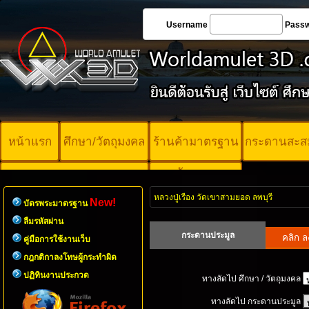
Username
Pass
หน้าแรก
ศึกษา/วัตถุมงคล
ร้านค้ามาตรฐาน
กระดานสะส
บัตรพระ
คอร์ออนไลน์
มาตรฐาน
หลวงปู่เรือง วัดเขาสามยอด ลพบุรี
New!
บัตรพระมาตรฐาน
ลืมรหัสผ่าน
กระดานประมูล
คู่มือการใช้งานเว็บ
กฎกติกาลงโทษผู้กระทำผิด
ปฏิทินงานประกวด
ทางลัดไป ศึกษา / วัตถุมงคล
ทางลัดไป กระดานประมูล