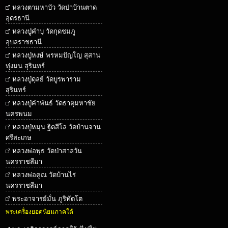
หลวงตามหาบัว วัดป่าบ้านตาด
อุดรธานี
หลวงปู่คำบุ วัดกุดชมภู
อุบลราชธานี
หลวงปู่หงษ์ พรหมปัญโญ สุสาน
ทุ่งมน สุรินทร์
หลวงปู่ดุลย์ วัดบูรพาราม
สุรินทร์
หลวงปู่คำพันธ์ วัดธาตุมหาชัย
นครพนม
หลวงปู่หมุน ฐิตสีโล วัดบ้านจาน
ศรีสะเกษ
หลวงพ่อพุธ วัดป่าสาลวัน
นครราชสีมา
หลวงพ่อคูณ วัดบ้านไร่
นครราชสีมา
พระอาจารย์มั่น ภูริทัตโต
พระเครื่องยอดนิยมภาคใต้