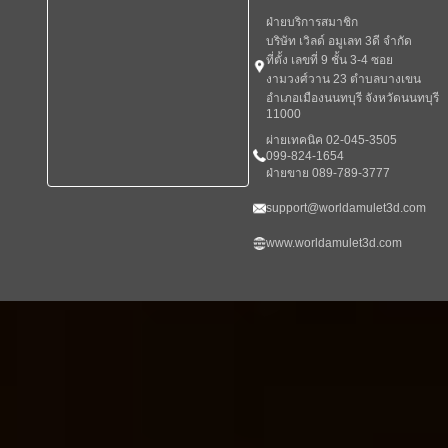
ฝ่ายบริการสมาชิก
บริษัท เวิลด์ อมูเลท 3ดี จำกัด
ที่ตั้ง เลขที่ 9 ชั้น 3-4 ซอย
งามวงศ์วาน 23 ตำบลบางเขน
อำเภอเมืองนนทบุรี จังหวัดนนทบุรี
11000
ผ่ายเทคนิค 02-045-3505
099-824-1654
ฝ่ายขาย 089-789-3777
support@worldamulet3d.com
www.worldamulet3d.com