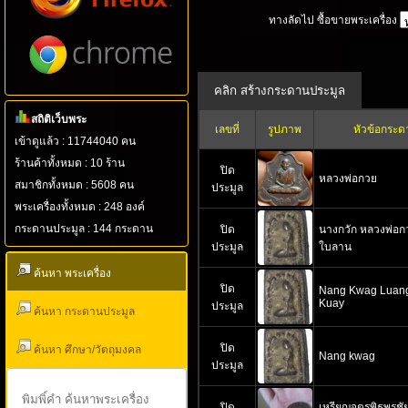
ทางลัดไป ซื้อขายพระเครื่อง
สถิติเว็บพระ
เลขที่
รูปภาพ
หัวข้อกระด
เข้าดูแล้ว : 11744040 คน
ร้านค้าทั้งหมด : 10 ร้าน
ปิด
หลวงพ่อกวย
สมาชิกทั้งหมด : 5608 คน
ประมูล
พระเครื่องทั้งหมด : 248 องค์
กระดานประมูล : 144 กระดาน
ปิด
นางกวัก หลวงพ่อกว
ประมูล
ใบลาน
ค้นหา พระเครื่อง
ปิด
Nang Kwag Luan
Kuay
ประมูล
ค้นหา กระดานประมูล
ปิด
ค้นหา ศึกษา/วัตถุมงคล
Nang kwag
ประมูล
ปิด
เหรียญจตุรพิธพรชั