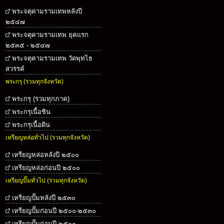
พระจตุคามรามเทพหลังปี
๒๕๔๗
พระจตุคามรามเทพ ยุคแรก
๒๕๓๕ - ๒๕๔๗
พระจตุคามรามเทพ วัดพุทไธ
สวรรค์
พระกรุ (รวมทุกจังหวัด)
พระกรุ (รวมทุกภาค)
พระกรุเนื้อชิน
พระกรุเนื้อดิน
เหรียญหล่อทั่วไป (รวมทุกจังหวัด)
เหรียญหล่อหลังปี ๒๕๐๐
เหรียญหล่อก่อนปี ๒๕๐๐
เหรียญปั๊มทั่วไป (รวมทุกจังหวัด)
เหรียญปั๊มหลังปี ๒๕๓๐
เหรียญปั๊มก่อนปี ๒๕๐๐-๒๕๓๐
เหรียญปั๊มก่อนปี ๒๕๐๐