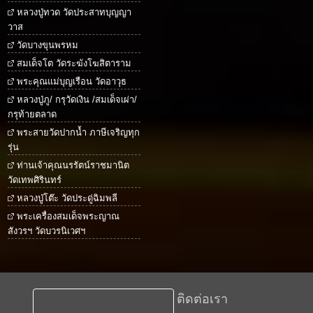
หลวงปู่ทวด วัดประสาทบุญญา
วาส
วัดบางขุนพรหม
สมเด็จโต วัดระฆังโฆสิตาราม
พระคุณแม่บุญเรือน วัดอาวุธ
หลวงปู่ภู/ กรุวัดเงิน /สมเด็จเผ่า/
กรุท้ายตลาด
พระสายวัดปากน้ำ ภาษีเจริญทุก
รุ่น
ท่านเจ้าคุณนรรัตน์ราชมานิต
วัดเทพศิรินทร์
หลวงปู่โต๊ะ วัดประดู่ฉิมพลี
พระเครื่องสมเด็จพระญาณ
สังวรฯ วัดบวรนิเวศฯ
ติดต่อเรา