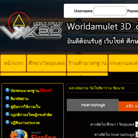
Username
Pass
หน้าแรก
ศึกษา/วัตถุมงคล
ร้านค้ามาตรฐาน
กระดานสะส
บัตรพระ
คอร์ออนไลน์
มาตรฐาน
หลวงพ่อกวย วัดโฆสิตาราม ชัยนาท
New!
บัตรพระมาตรฐาน
ลืมรหัสผ่าน
กระดานประมูล
คู่มือการใช้งานเว็บ
กฎกติกาลงโทษผู้กระทำผิด
ปฏิทินงานประกวด
ทางลัดไป ศึกษา / วัตถุมงคล
ทางลัดไป กระดานประมูล