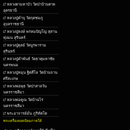
หลวงตามหาบัว วัดป่าบ้านตาด
อุดรธานี
หลวงปู่คำบุ วัดกุดชมภู
อุบลราชธานี
หลวงปู่หงษ์ พรหมปัญโญ สุสาน
ทุ่งมน สุรินทร์
หลวงปู่ดุลย์ วัดบูรพาราม
สุรินทร์
หลวงปู่คำพันธ์ วัดธาตุมหาชัย
นครพนม
หลวงปู่หมุน ฐิตสีโล วัดบ้านจาน
ศรีสะเกษ
หลวงพ่อพุธ วัดป่าสาลวัน
นครราชสีมา
หลวงพ่อคูณ วัดบ้านไร่
นครราชสีมา
พระอาจารย์มั่น ภูริทัตโต
พระเครื่องยอดนิยมภาคใต้