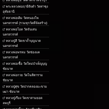
หลวงพ่ออุ้น วัดตาลกง เพชรบุรี
พระหลวงพ่อฤาษีลิงดำ วัดท่าซุง
อุทัยธานี
หลวงพ่อเดิม วัดหนองโพ
นครสวรรค์ (รวมทุกวัดที่จัดสร้าง)
หลวงพ่อโอด วัดจันเสน
นครสวรรค์
หลวงปู่สี วัดเขาถ้ำบุญนาค
นครสวรรค์
หลวงพ่อพรหม วัดช่องแค
นครสวรรค์
หลวงพ่อเชื้อ วัดใหม่บำเพ็ญบุญ
ชัยนาท
หลวงพ่อกวย วัดโฆสิตาราม
ชัยนาท
หลวงปู่ศุข วัดปากคลองมะขาม
เฒ่า ชัยนาท
หลวงปู่เรือง วัดเขาสามยอด
ลพบุรี