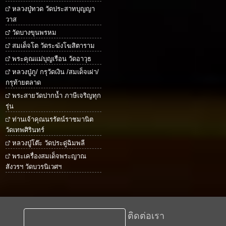
หลวงปู่ทวด วัดประสาทบุญญา
วาส
วัดบางขุนพรหม
สมเด็จโต วัดระฆังโฆสิตาราม
พระคุณแม่บุญเรือน วัดอาวุธ
หลวงปู่ภู/ กรุวัดเงิน /สมเด็จเผ่า/
กรุท้ายตลาด
พระสายวัดปากน้ำ ภาษีเจริญทุก
รุ่น
ท่านเจ้าคุณนรรัตน์ราชมานิต
วัดเทพศิรินทร์
หลวงปู่โต๊ะ วัดประดู่ฉิมพลี
พระเครื่องสมเด็จพระญาณ
สังวรฯ วัดบวรนิเวศฯ
ติดต่อเรา