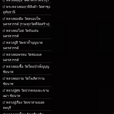
หลวงพ่ออุ้น วัดตาลกง เพชรบุรี
พระหลวงพ่อฤาษีลิงดำ วัดท่าซุง
อุทัยธานี
หลวงพ่อเดิม วัดหนองโพ
นครสวรรค์ (รวมทุกวัดที่จัดสร้าง)
หลวงพ่อโอด วัดจันเสน
นครสวรรค์
หลวงปู่สี วัดเขาถ้ำบุญนาค
นครสวรรค์
หลวงพ่อพรหม วัดช่องแค
นครสวรรค์
หลวงพ่อเชื้อ วัดใหม่บำเพ็ญบุญ
ชัยนาท
หลวงพ่อกวย วัดโฆสิตาราม
ชัยนาท
หลวงปู่ศุข วัดปากคลองมะขาม
เฒ่า ชัยนาท
หลวงปู่เรือง วัดเขาสามยอด
ลพบุรี