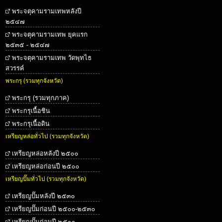
พระจตุคามรามเทพหลังปี
๒๕๔๗
พระจตุคามรามเทพ ยุคแรก
๒๕๓๕ - ๒๕๔๗
พระจตุคามรามเทพ วัดพุทไธ
สวรรค์
พระกรุ (รวมทุกจังหวัด)
พระกรุ (รวมทุกภาค)
พระกรุเนื้อชิน
พระกรุเนื้อดิน
เหรียญหล่อทั่วไป (รวมทุกจังหวัด)
เหรียญหล่อหลังปี ๒๕๐๐
เหรียญหล่อก่อนปี ๒๕๐๐
เหรียญปั๊มทั่วไป (รวมทุกจังหวัด)
เหรียญปั๊มหลังปี ๒๕๓๐
เหรียญปั๊มก่อนปี ๒๕๐๐-๒๕๓๐
เหรียญปั๊มก่อนปี ๒๕๐๐