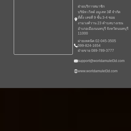
ฝ่ายบริการสมาชิก
บริษัท เวิลด์ อมูเลท 3ดี จำกัด
ที่ตั้ง เลขที่ 9 ชั้น 3-4 ซอย
งามวงศ์วาน 23 ตำบลบางเขน
อำเภอเมืองนนทบุรี จังหวัดนนทบุรี
11000
ผ่ายเทคนิค 02-045-3505
099-824-1654
ฝ่ายขาย 089-789-3777
support@worldamulet3d.com
www.worldamulet3d.com