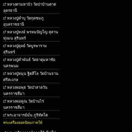
หลวงตามหาบัว วัดป่าบ้านตาด
อุดรธานี
หลวงปู่คำบุ วัดกุดชมภู
อุบลราชธานี
หลวงปู่หงษ์ พรหมปัญโญ สุสาน
ทุ่งมน สุรินทร์
หลวงปู่ดุลย์ วัดบูรพาราม
สุรินทร์
หลวงปู่คำพันธ์ วัดธาตุมหาชัย
นครพนม
หลวงปู่หมุน ฐิตสีโล วัดบ้านจาน
ศรีสะเกษ
หลวงพ่อพุธ วัดป่าสาลวัน
นครราชสีมา
หลวงพ่อคูณ วัดบ้านไร่
นครราชสีมา
พระอาจารย์มั่น ภูริทัตโต
พระเครื่องยอดนิยมภาคใต้