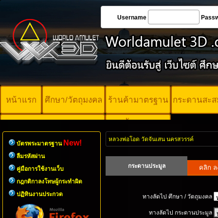
Username
Pass
หน้าแรก
ศึกษา/วัตถุมงคล
ร้านค้ามาตรฐาน
กระดานสะส
บัตรพระ
คอร์ออนไลน์
มาตรฐาน
หลวงพ่อโอด วัดจันเสน นครสวรรค์
New!
บัตรพระมาตรฐาน
ลืมรหัสผ่าน
กระดานประมูล
คู่มือการใช้งานเว็บ
กฎกติกาลงโทษผู้กระทำผิด
ปฏิทินงานประกวด
ทางลัดไป ศึกษา / วัตถุมงคล
ทางลัดไป กระดานประมูล