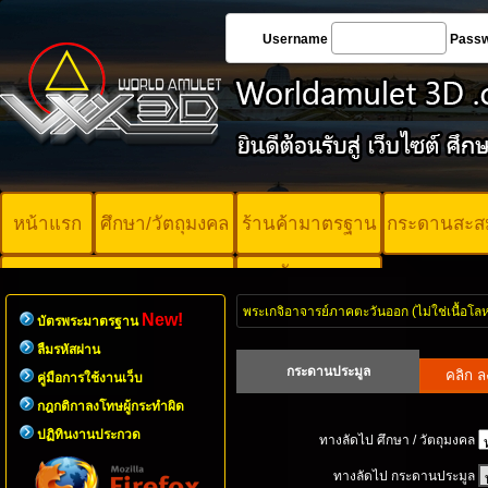
Username
Pass
หน้าแรก
ศึกษา/วัตถุมงคล
ร้านค้ามาตรฐาน
กระดานสะส
บัตรพระ
คอร์ออนไลน์
มาตรฐาน
พระเกจิอาจารย์ภาคตะวันออก (ไม่ใช่เนื้อโล
New!
บัตรพระมาตรฐาน
ลืมรหัสผ่าน
กระดานประมูล
คู่มือการใช้งานเว็บ
กฎกติกาลงโทษผู้กระทำผิด
ปฏิทินงานประกวด
ทางลัดไป ศึกษา / วัตถุมงคล
ทางลัดไป กระดานประมูล