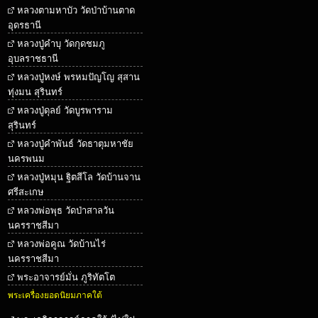
หลวงตามหาบัว วัดป่าบ้านตาด
อุดรธานี
หลวงปู่คำบุ วัดกุดชมภู
อุบลราชธานี
หลวงปู่หงษ์ พรหมปัญโญ สุสาน
ทุ่งมน สุรินทร์
หลวงปู่ดุลย์ วัดบูรพาราม
สุรินทร์
หลวงปู่คำพันธ์ วัดธาตุมหาชัย
นครพนม
หลวงปู่หมุน ฐิตสีโล วัดบ้านจาน
ศรีสะเกษ
หลวงพ่อพุธ วัดป่าสาลวัน
นครราชสีมา
หลวงพ่อคูณ วัดบ้านไร่
นครราชสีมา
พระอาจารย์มั่น ภูริทัตโต
พระเครื่องยอดนิยมภาคใต้