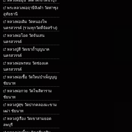
หลวงพ่ออุ้น วัดตาลกง เพชรบุรี
พระหลวงพ่อฤาษีลิงดำ วัดท่าซุง
อุทัยธานี
หลวงพ่อเดิม วัดหนองโพ
นครสวรรค์ (รวมทุกวัดที่จัดสร้าง)
หลวงพ่อโอด วัดจันเสน
นครสวรรค์
หลวงปู่สี วัดเขาถ้ำบุญนาค
นครสวรรค์
หลวงพ่อพรหม วัดช่องแค
นครสวรรค์
หลวงพ่อเชื้อ วัดใหม่บำเพ็ญบุญ
ชัยนาท
หลวงพ่อกวย วัดโฆสิตาราม
ชัยนาท
หลวงปู่ศุข วัดปากคลองมะขาม
เฒ่า ชัยนาท
หลวงปู่เรือง วัดเขาสามยอด
ลพบุรี