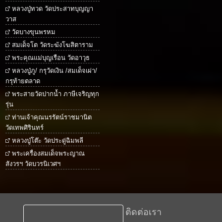
หลวงปู่ทวด วัดประสาทบุญญา
วาส
วัดบางขุนพรหม
สมเด็จโต วัดระฆังโฆสิตาราม
พระคุณแม่บุญเรือน วัดอาวุธ
หลวงปู่ภู/ กรุวัดเงิน /สมเด็จเผ่า/
กรุท้ายตลาด
พระสายวัดปากน้ำ ภาษีเจริญทุก
รุ่น
ท่านเจ้าคุณนรรัตน์ราชมานิต
วัดเทพศิรินทร์
หลวงปู่โต๊ะ วัดประดู่ฉิมพลี
พระเครื่องสมเด็จพระญาณ
สังวรฯ วัดบวรนิเวศฯ
ติดต่อเรา