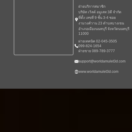
ฝ่ายบริการสมาชิก
บริษัท เวิลด์ อมูเลท 3ดี จำกัด
ที่ตั้ง เลขที่ 9 ชั้น 3-4 ซอย
งามวงศ์วาน 23 ตำบลบางเขน
อำเภอเมืองนนทบุรี จังหวัดนนทบุรี
11000
ผ่ายเทคนิค 02-045-3505
099-824-1654
ฝ่ายขาย 089-789-3777
support@worldamulet3d.com
www.worldamulet3d.com