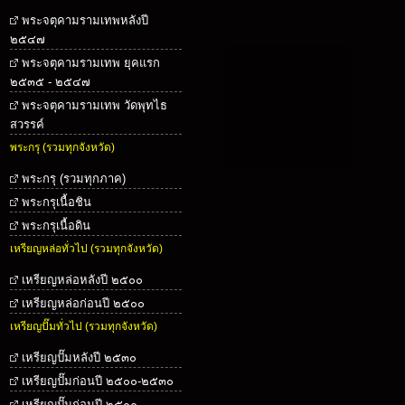
พระจตุคามรามเทพหลังปี
๒๕๔๗
พระจตุคามรามเทพ ยุคแรก
๒๕๓๕ - ๒๕๔๗
พระจตุคามรามเทพ วัดพุทไธ
สวรรค์
พระกรุ (รวมทุกจังหวัด)
พระกรุ (รวมทุกภาค)
พระกรุเนื้อชิน
พระกรุเนื้อดิน
เหรียญหล่อทั่วไป (รวมทุกจังหวัด)
เหรียญหล่อหลังปี ๒๕๐๐
เหรียญหล่อก่อนปี ๒๕๐๐
เหรียญปั๊มทั่วไป (รวมทุกจังหวัด)
เหรียญปั๊มหลังปี ๒๕๓๐
เหรียญปั๊มก่อนปี ๒๕๐๐-๒๕๓๐
เหรียญปั๊มก่อนปี ๒๕๐๐