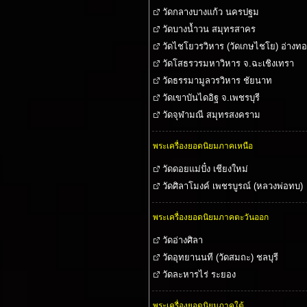
วัดกลางบางแก้ว นครปฐม
วัดบางน้ำวน สมุทรสาคร
วัดไชโยวรวิหาร (วัดเกษไชโย) อ่างทอ
วัดโสธรวรมหาวิหาร จ.ฉะเชิงเทรา
วัดธรรมามูลวรวิหาร ชัยนาท
วัดเขาบันไดอิฐ จ.เพชรบุรี
วัดจุฬามณี สมุทรสงคราม
พระเครื่องยอดนิยมภาคเหนือ
วัดดอยแม่ปั๋ง เชียงใหม่
วัดศิลาโมงค์ เพชรบูรณ์ (หลวงพ่อทบ)
พระเครื่องยอดนิยมภาคตะวันออก
วัดอ่างศิลา
วัดอุทยานนที (วัดสมถะ) ชลบุรี
วัดละหารไร่ ระยอง
พระเครื่องยอดนิยมภาคใต้