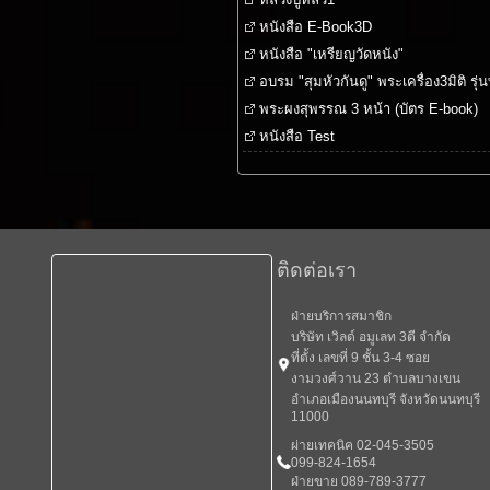
หนังสือ E-Book3D
หนังสือ "เหรียญวัดหนัง"
อบรม "สุมหัวกันดู" พระเครื่อง3มิติ รุ่นท
พระผงสุพรรณ 3 หน้า (บัตร E-book)
หนังสือ Test
ติดต่อเรา
ฝ่ายบริการสมาชิก
บริษัท เวิลด์ อมูเลท 3ดี จำกัด
ที่ตั้ง เลขที่ 9 ชั้น 3-4 ซอย
งามวงศ์วาน 23 ตำบลบางเขน
อำเภอเมืองนนทบุรี จังหวัดนนทบุรี
11000
ผ่ายเทคนิค 02-045-3505
099-824-1654
ฝ่ายขาย 089-789-3777