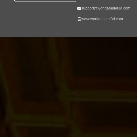
support@worldamulet3d.com
www.worldamulet3d.com