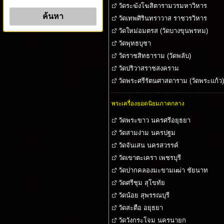
วัดระฆังโฆสิตารามวรมหาวิหาร
วัดเทพศิรินทราวาส ราชวรวิหาร
วัดใหม่อมตรส (วัดบางขุนพรหม)
วัดพุทธบุชา
วัดราชสิทธาราม (วัดพลับ)
วัดปริวาสราชสงคราม
วัดพระศรีรัตนศาสดาราม (วัดพระแก้ว)
พระเครื่องยอดนิยมภาคกลาง
วัดพระขาว นครศรีอยุธยา
วัดสามง่าม นครปฐม
วัดจันเสน นครสวรรค์
วัดเขาตะเครา เพชรบุรี
วัดปากคลองมะขามเฒ่า ชัยนาท
วัดศรีชุม สุโขทัย
วัดน้อย สุพรรณบุรี
วัดสะตือ อยุธยา
วัดวังกระโจม นครนายก