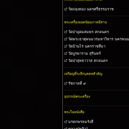
วัดถลุงทอง นครศรีธรรมราช
พระเครื่องยอดนิยมภาคอีสาน
วัดป่าอุดมสมพร สกลนคร
วัดพระธาตุพนมวรมหาวิหาร นครพน
วัดบ้านไร่ นครราชสีมา
วัดบูรพาราม สุรินทร์
วัดป่าสุทธาวาส สกลนคร
เหรียญที่ระลึกบุคคลสำคัญ
รัชกาลที่ ๙
อุปกรณ์พระเครื่อง
พระในหนังสือ
มรดกพรหมรังสี
หลวงปู่หลิว1