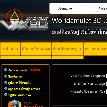
Username
Pass
หน้าแรก
ศึกษา/วัตถุมงคล
ร้านค้ามาตรฐาน
กระดานสะส
บัตรพระ
คอร์ออนไลน์
มาตรฐาน
New!
บัตรพระมาตรฐาน
ทางลัดไป ศึกษา / วัตถุมงคล
ลืมรหัสผ่าน
คู่มือการใช้งานเว็บ
ทางลัดไป กระดานประมูล
กฎกติกาลงโทษผู้กระทำผิด
ทางลัดไป ซื้อขายพระเครื่อง
ปฏิทินงานประกวด