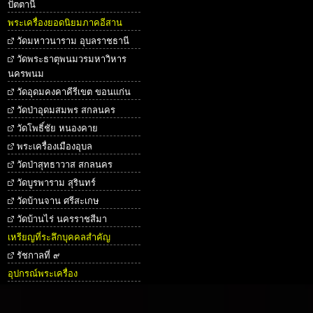
ปัตตานี
พระเครื่องยอดนิยมภาคอีสาน
วัดมหาวนาราม อุบลราชธานี
วัดพระธาตุพนมวรมหาวิหาร
นครพนม
วัดอุดมคงคาคีรีเขต ขอนแก่น
วัดป่าอุดมสมพร สกลนคร
วัดโพธิ์ชัย หนองคาย
พระเครื่องเมืองอุบล
วัดป่าสุทธาวาส สกลนคร
วัดบูรพาราม สุรินทร์
วัดบ้านจาน ศรีสะเกษ
วัดบ้านไร่ นครราชสีมา
เหรียญที่ระลึกบุคคลสำคัญ
รัชกาลที่ ๙
อุปกรณ์พระเครื่อง