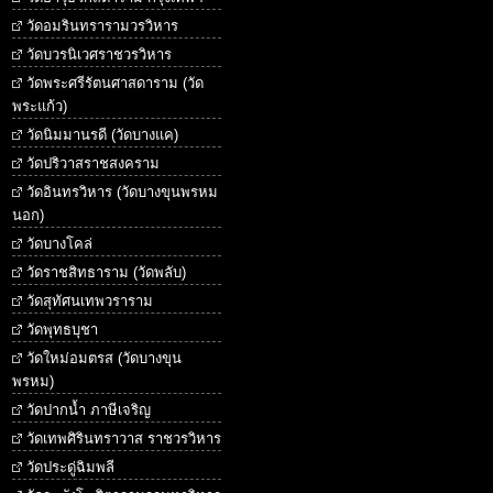
วัดอมรินทรารามวรวิหาร
วัดบวรนิเวศราชวรวิหาร
วัดพระศรีรัตนศาสดาราม (วัด
พระแก้ว)
วัดนิมมานรดี (วัดบางแค)
วัดปริวาสราชสงคราม
วัดอินทรวิหาร (วัดบางขุนพรหม
นอก)
วัดบางโคล่
วัดราชสิทธาราม (วัดพลับ)
วัดสุทัศนเทพวราราม
วัดพุทธบุชา
วัดใหม่อมตรส (วัดบางขุน
พรหม)
วัดปากน้ำ ภาษีเจริญ
วัดเทพศิรินทราวาส ราชวรวิหาร
วัดประดู่ฉิมพลี