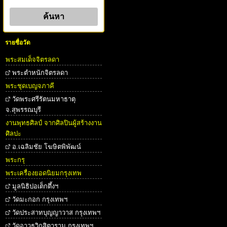
รายชื่อวัด
พระสมเด็จจิตรลดา
พระตําหนักจิตรลดา
พระชุดเบญจภาคี
วัดพระศรีรัตนมหาธาตุ
จ.สุพรรณบุรี
งานพุทธศิลป์ จากศิลปินผู้สร้างงาน
ศิลปะ
อ.เฉลิมชัย โฆษิตพิพัฒน์
พระกรุ
พระเครื่องยอดนิยมกรุงเทพ
มูลนิธิปอเต็กตึ้งฯ
วัดมะกอก กรุงเทพฯ
วัดประสาทบุญญาวาส กรุงเทพฯ
วัดอาวุธวิกสิตาราม กรุงเทพฯ