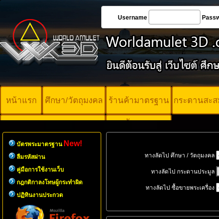
Username
Pass
หน้าแรก
ศึกษา/วัตถุมงคล
ร้านค้ามาตรฐาน
กระดานสะส
บัตรพระ
คอร์ออนไลน์
มาตรฐาน
New!
บัตรพระมาตรฐาน
ทางลัดไป ศึกษา / วัตถุมงคล
ลืมรหัสผ่าน
คู่มือการใช้งานเว็บ
ทางลัดไป กระดานประมูล
กฎกติกาลงโทษผู้กระทำผิด
ทางลัดไป ซื้อขายพระเครื่อง
ปฏิทินงานประกวด