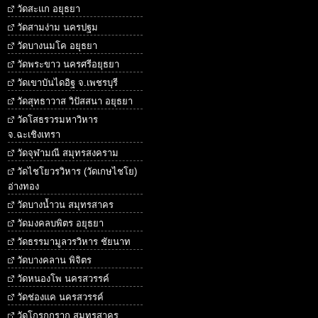
วัดสะแก อยุธยา
วัดสามง่าม นครปฐม
วัดบางนมโค อยุธยา
วัดพระขาว นครศรีอยุธยา
วัดเขาบันไดอิฐ จ.เพชรบุรี
วัดสุทธาวาส วิปัสสนา อยุธยา
วัดโสธรวรมหาวิหาร
จ.ฉะเชิงเทรา
วัดจุฬามณี สมุทรสงคราม
วัดไชโยวรวิหาร (วัดเกษไชโย)
อ่างทอง
วัดบางน้ำวน สมุทรสาคร
วัดมงคลบพิตร อยุธยา
วัดธรรมามูลวรวิหาร ชัยนาท
วัดบางคลาน พิจิตร
วัดหนองโพ นครสวรรค์
วัดช่องแค นครสวรรค์
วัดโกรกกราก สมุทรสาคร