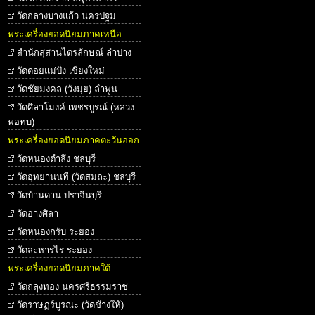
วัดกลางบางแก้ว นครปฐม
พระเครื่องยอดนิยมภาคเหนือ
สำนักสุสานไตรลักษณ์ ลำปาง
วัดดอยแม่ปั๋ง เชียงใหม่
วัดชัยมงคล (วังมุย) ลำพูน
วัดศิลาโมงค์ เพชรบูรณ์ (หลวง
พ่อทบ)
พระเครื่องยอดนิยมภาคตะวันออก
วัดหนองตำลึง ชลบุรี
วัดอุทยานนที (วัดสมถะ) ชลบุรี
วัดบ้านด่าน ปราจีนบุรี
วัดอ่างศิลา
วัดหนองกรับ ระยอง
วัดละหารไร่ ระยอง
พระเครื่องยอดนิยมภาคใต้
วัดถลุงทอง นครศรีธรรมราช
วัดราษฏร์บูรณะ (วัดช้างให้)