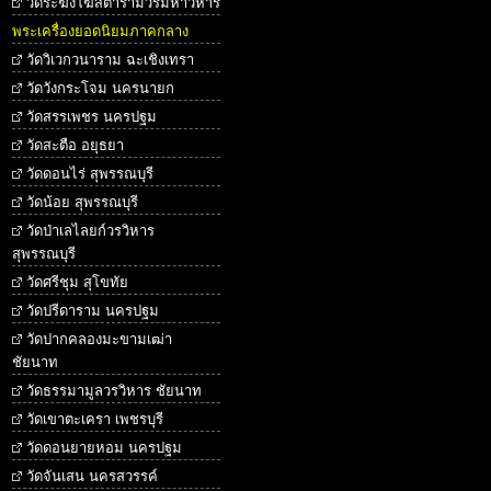
วัดระฆังโฆสิตารามวรมหาวิหาร
พระเครื่องยอดนิยมภาคกลาง
วัดวิเวกวนาราม ฉะเชิงเทรา
วัดวังกระโจม นครนายก
วัดสรรเพชร นครปฐม
วัดสะตือ อยุธยา
วัดดอนไร่ สุพรรณบุรี
วัดน้อย สุพรรณบุรี
วัดป่าเลไลยก์วรวิหาร
สุพรรณบุรี
วัดศรีชุม สุโขทัย
วัดปรีดาราม นครปฐม
วัดปากคลองมะขามเฒ่า
ชัยนาท
วัดธรรมามูลวรวิหาร ชัยนาท
วัดเขาตะเครา เพชรบุรี
วัดดอนยายหอม นครปฐม
วัดจันเสน นครสวรรค์