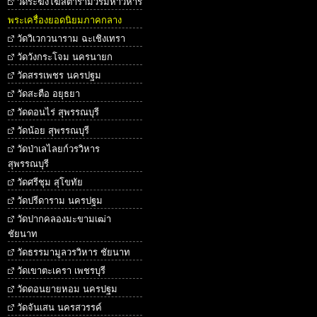
วัดระฆังโฆสิตารามวรมหาวิหาร
พระเครื่องยอดนิยมภาคกลาง
วัดวิเวกวนาราม ฉะเชิงเทรา
วัดวังกระโจม นครนายก
วัดสรรเพชร นครปฐม
วัดสะตือ อยุธยา
วัดดอนไร่ สุพรรณบุรี
วัดน้อย สุพรรณบุรี
วัดป่าเลไลยก์วรวิหาร
สุพรรณบุรี
วัดศรีชุม สุโขทัย
วัดปรีดาราม นครปฐม
วัดปากคลองมะขามเฒ่า
ชัยนาท
วัดธรรมามูลวรวิหาร ชัยนาท
วัดเขาตะเครา เพชรบุรี
วัดดอนยายหอม นครปฐม
วัดจันเสน นครสวรรค์