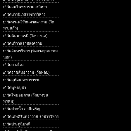
วัดอมรินทรารามวรวิหาร
วัดบวรนิเวศราชวรวิหาร
วัดพระศรีรัตนศาสดาราม (วัด
พระแก้ว)
วัดนิมมานรดี (วัดบางแค)
วัดปริวาสราชสงคราม
วัดอินทรวิหาร (วัดบางขุนพรหม
นอก)
วัดบางโคล่
วัดราชสิทธาราม (วัดพลับ)
วัดสุทัศนเทพวราราม
วัดพุทธบุชา
วัดใหม่อมตรส (วัดบางขุน
พรหม)
วัดปากน้ำ ภาษีเจริญ
วัดเทพศิรินทราวาส ราชวรวิหาร
วัดประดู่ฉิมพลี