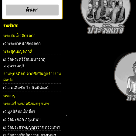
รายชื่อวัด
พระสมเด็จจิตรลดา
พระตําหนักจิตรลดา
พระชุดเบญจภาคี
วัดพระศรีรัตนมหาธาตุ
จ.สุพรรณบุรี
งานพุทธศิลป์ จากศิลปินผู้สร้างงาน
ศิลปะ
อ.เฉลิมชัย โฆษิตพิพัฒน์
พระกรุ
พระเครื่องยอดนิยมกรุงเทพ
มูลนิธิปอเต็กตึ้งฯ
วัดมะกอก กรุงเทพฯ
วัดประสาทบุญญาวาส กรุงเทพฯ
วัดอาวุธวิกสิตาราม กรุงเทพฯ