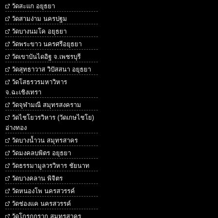
วัดสะแก อยุธยา
วัดสามง่าม นครปฐม
วัดบางนมโค อยุธยา
วัดพระขาว นครศรีอยุธยา
วัดเขาบันไดอิฐ จ.เพชรบุรี
วัดสุทธาวาส วิปัสสนา อยุธยา
วัดโสธรวรมหาวิหาร
จ.ฉะเชิงเทรา
วัดจุฬามณี สมุทรสงคราม
วัดไชโยวรวิหาร (วัดเกษไชโย)
อ่างทอง
วัดบางน้ำวน สมุทรสาคร
วัดมงคลบพิตร อยุธยา
วัดธรรมามูลวรวิหาร ชัยนาท
วัดบางคลาน พิจิตร
วัดหนองโพ นครสวรรค์
วัดช่องแค นครสวรรค์
วัดโกรกกราก สมุทรสาคร