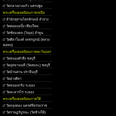
วัดกลางบางแก้ว นครปฐม
พระเครื่องยอดนิยมภาคเหนือ
สำนักสุสานไตรลักษณ์ ลำปาง
วัดดอยแม่ปั๋ง เชียงใหม่
วัดชัยมงคล (วังมุย) ลำพูน
วัดศิลาโมงค์ เพชรบูรณ์ (หลวง
พ่อทบ)
พระเครื่องยอดนิยมภาคตะวันออก
วัดหนองตำลึง ชลบุรี
วัดอุทยานนที (วัดสมถะ) ชลบุรี
วัดบ้านด่าน ปราจีนบุรี
วัดอ่างศิลา
วัดหนองกรับ ระยอง
วัดละหารไร่ ระยอง
พระเครื่องยอดนิยมภาคใต้
วัดถลุงทอง นครศรีธรรมราช
วัดราษฏร์บูรณะ (วัดช้างให้)