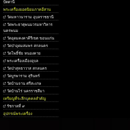
ปัตตานี
พระเครื่องยอดนิยมภาคอีสาน
วัดมหาวนาราม อุบลราชธานี
วัดพระธาตุพนมวรมหาวิหาร
นครพนม
วัดอุดมคงคาคีรีเขต ขอนแก่น
วัดป่าอุดมสมพร สกลนคร
วัดโพธิ์ชัย หนองคาย
พระเครื่องเมืองอุบล
วัดป่าสุทธาวาส สกลนคร
วัดบูรพาราม สุรินทร์
วัดบ้านจาน ศรีสะเกษ
วัดบ้านไร่ นครราชสีมา
เหรียญที่ระลึกบุคคลสำคัญ
รัชกาลที่ ๙
อุปกรณ์พระเครื่อง