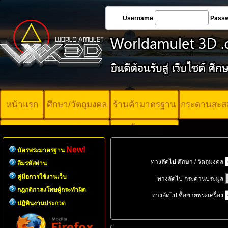
Username
Pass
หน้าแรก
ศึกษา/วัตถุมงคล
ร้านค้ามาตรฐาน
กระดานสะส
บัตรพระ
คอร์ออนไลน์
มาตรฐาน
New!
บัตรพระมาตรฐาน
ทางลัดไป ศึกษา / วัตถุมงคล
ลืมรหัสผ่าน
คู่มือการใช้งานเว็บ
ทางลัดไป กระดานประมูล
กฎกติกาลงโทษผู้กระทำผิด
ทางลัดไป ซื้อขายพระเครื่อง
ปฏิทินงานประกวด