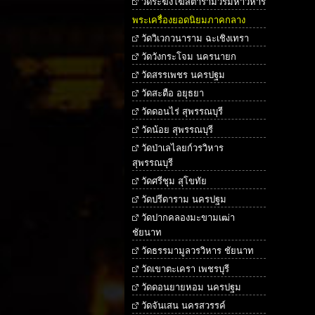
วัดระฆังโฆสิตารามวรมหาวิหาร
พระเครื่องยอดนิยมภาคกลาง
วัดวิเวกวนาราม ฉะเชิงเทรา
วัดวังกระโจม นครนายก
วัดสรรเพชร นครปฐม
วัดสะตือ อยุธยา
วัดดอนไร่ สุพรรณบุรี
วัดน้อย สุพรรณบุรี
วัดป่าเลไลยก์วรวิหาร
สุพรรณบุรี
วัดศรีชุม สุโขทัย
วัดปรีดาราม นครปฐม
วัดปากคลองมะขามเฒ่า
ชัยนาท
วัดธรรมามูลวรวิหาร ชัยนาท
วัดเขาตะเครา เพชรบุรี
วัดดอนยายหอม นครปฐม
วัดจันเสน นครสวรรค์