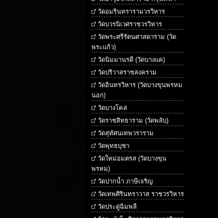
วัดอมรินทรารามวรวิหาร
วัดบวรนิเวศราชวรวิหาร
วัดพระศรีรัตนศาสดาราม (วัด
พระแก้ว)
วัดนิมมานรดี (วัดบางแค)
วัดปริวาสราชสงคราม
วัดอินทรวิหาร (วัดบางขุนพรหม
นอก)
วัดบางโคล่
วัดราชสิทธาราม (วัดพลับ)
วัดสุทัศนเทพวราราม
วัดพุทธบุชา
วัดใหม่อมตรส (วัดบางขุน
พรหม)
วัดปากน้ำ ภาษีเจริญ
วัดเทพศิรินทราวาส ราชวรวิหาร
วัดประดู่ฉิมพลี