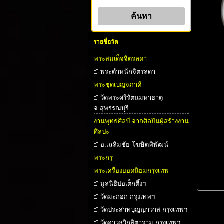
รายชื่อวัด
พระสมเด็จจิตรลดา
พระตําหนักจิตรลดา
พระชุดเบญจภาคี
วัดพระศรีรัตนมหาธาตุ
จ.สุพรรณบุรี
งานพุทธศิลป์ จากศิลปินผู้สร้างงาน
ศิลปะ
อ.เฉลิมชัย โฆษิตพิพัฒน์
พระกรุ
พระเครื่องยอดนิยมกรุงเทพ
มูลนิธิปอเต็กตึ้งฯ
วัดมะกอก กรุงเทพฯ
วัดประสาทบุญญาวาส กรุงเทพฯ
วัดอาวุธวิกสิตาราม กรุงเทพฯ