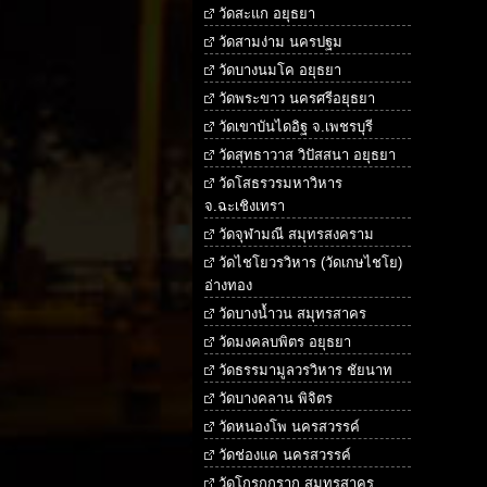
วัดสะแก อยุธยา
วัดสามง่าม นครปฐม
วัดบางนมโค อยุธยา
วัดพระขาว นครศรีอยุธยา
วัดเขาบันไดอิฐ จ.เพชรบุรี
วัดสุทธาวาส วิปัสสนา อยุธยา
วัดโสธรวรมหาวิหาร
จ.ฉะเชิงเทรา
วัดจุฬามณี สมุทรสงคราม
วัดไชโยวรวิหาร (วัดเกษไชโย)
อ่างทอง
วัดบางน้ำวน สมุทรสาคร
วัดมงคลบพิตร อยุธยา
วัดธรรมามูลวรวิหาร ชัยนาท
วัดบางคลาน พิจิตร
วัดหนองโพ นครสวรรค์
วัดช่องแค นครสวรรค์
วัดโกรกกราก สมุทรสาคร