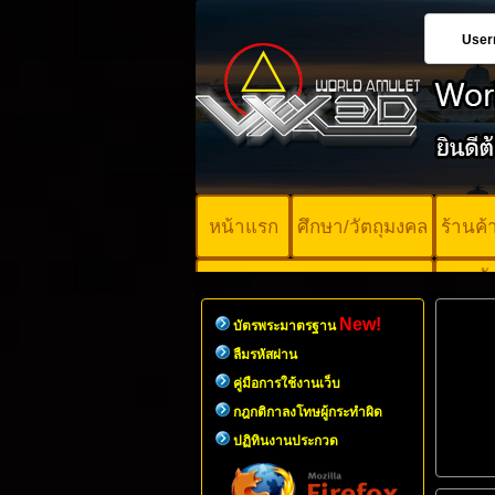
User
หน้าแรก
ศึกษา/วัตถุมงคล
ร้านค
บั
คอร์ออนไลน์
มา
New!
บัตรพระมาตรฐาน
ลืมรหัสผ่าน
คู่มือการใช้งานเว็บ
กฎกติกาลงโทษผู้กระทำผิด
ปฏิทินงานประกวด