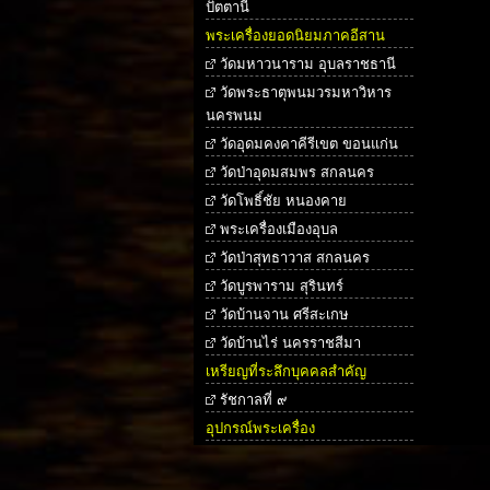
ปัตตานี
พระเครื่องยอดนิยมภาคอีสาน
วัดมหาวนาราม อุบลราชธานี
วัดพระธาตุพนมวรมหาวิหาร
นครพนม
วัดอุดมคงคาคีรีเขต ขอนแก่น
วัดป่าอุดมสมพร สกลนคร
วัดโพธิ์ชัย หนองคาย
พระเครื่องเมืองอุบล
วัดป่าสุทธาวาส สกลนคร
วัดบูรพาราม สุรินทร์
วัดบ้านจาน ศรีสะเกษ
วัดบ้านไร่ นครราชสีมา
เหรียญที่ระลึกบุคคลสำคัญ
รัชกาลที่ ๙
อุปกรณ์พระเครื่อง