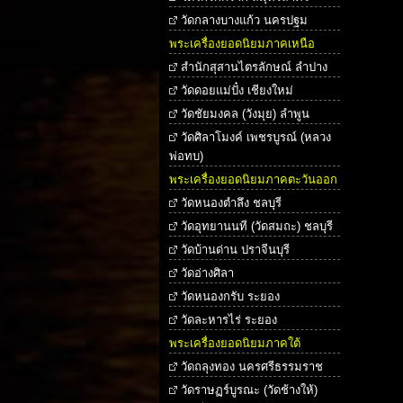
วัดกลางบางแก้ว นครปฐม
พระเครื่องยอดนิยมภาคเหนือ
สำนักสุสานไตรลักษณ์ ลำปาง
วัดดอยแม่ปั๋ง เชียงใหม่
วัดชัยมงคล (วังมุย) ลำพูน
วัดศิลาโมงค์ เพชรบูรณ์ (หลวง
พ่อทบ)
พระเครื่องยอดนิยมภาคตะวันออก
วัดหนองตำลึง ชลบุรี
วัดอุทยานนที (วัดสมถะ) ชลบุรี
วัดบ้านด่าน ปราจีนบุรี
วัดอ่างศิลา
วัดหนองกรับ ระยอง
วัดละหารไร่ ระยอง
พระเครื่องยอดนิยมภาคใต้
วัดถลุงทอง นครศรีธรรมราช
วัดราษฏร์บูรณะ (วัดช้างให้)