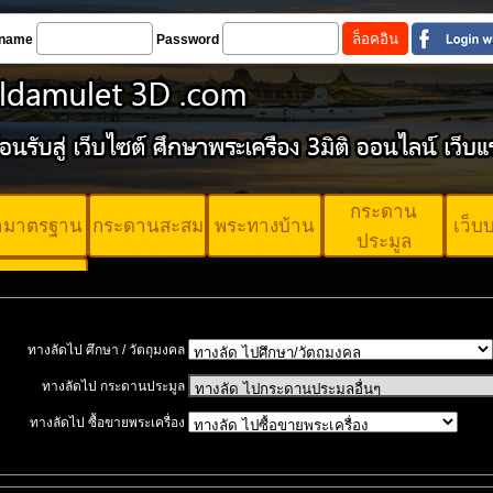
name
Password
กระดาน
้ามาตรฐาน
กระดานสะสม
พระทางบ้าน
เว็บ
ประมูล
ตรพระ
ตรฐาน
ทางลัดไป ศึกษา / วัตถุมงคล
ทางลัดไป กระดานประมูล
ทางลัดไป ซื้อขายพระเครื่อง