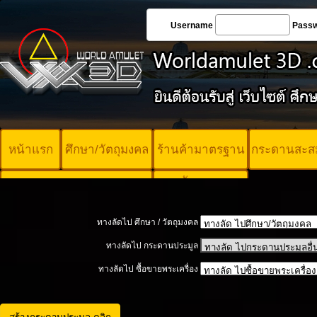
Username
Pass
หน้าแรก
ศึกษา/วัตถุมงคล
ร้านค้ามาตรฐาน
กระดานสะส
บัตรพระ
คอร์ออนไลน์
มาตรฐาน
ทางลัดไป ศึกษา / วัตถุมงคล
ทางลัดไป กระดานประมูล
ทางลัดไป ซื้อขายพระเครื่อง