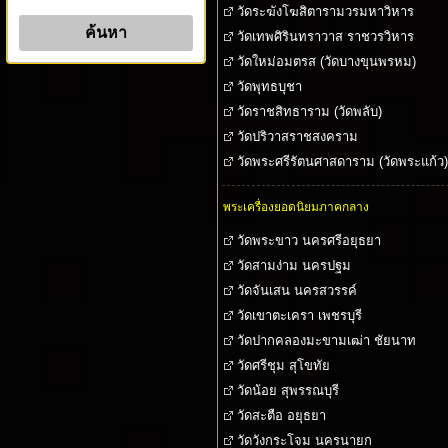
วัดระฆังโฆสิตารามวรมหาวิหาร
วัดเทพศิรินทราวาส ราชวรวิหาร
วัดใหม่อมตรส (วัดบางขุนพรหม)
วัดพุทธบุชา
วัดราชสิทธาราม (วัดพลับ)
วัดปริวาสราชสงคราม
วัดพระศรีรัตนศาสดาราม (วัดพระแก้ว)
พระเครื่องยอดนิยมภาคกลาง
วัดพระขาว นครศรีอยุธยา
วัดสามง่าม นครปฐม
วัดจันเสน นครสวรรค์
วัดเขาตะเครา เพชรบุรี
วัดปากคลองมะขามเฒ่า ชัยนาท
วัดศรีชุม สุโขทัย
วัดน้อย สุพรรณบุรี
วัดสะตือ อยุธยา
วัดวังกระโจม นครนายก