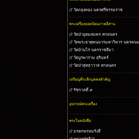
วัดถลุงทอง นครศรีธรรมราช
พระเครื่องยอดนิยมภาคอีสาน
วัดป่าอุดมสมพร สกลนคร
วัดพระธาตุพนมวรมหาวิหาร นครพน
วัดบ้านไร่ นครราชสีมา
วัดบูรพาราม สุรินทร์
วัดป่าสุทธาวาส สกลนคร
เหรียญที่ระลึกบุคคลสำคัญ
รัชกาลที่ ๙
อุปกรณ์พระเครื่อง
พระในหนังสือ
มรดกพรหมรังสี
หลวงปู่หลิว1