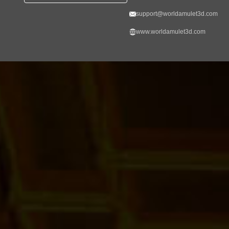
support@worldamulet3d.com
www.worldamulet3d.com