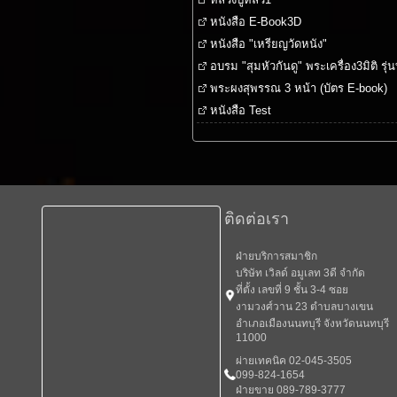
หนังสือ E-Book3D
หนังสือ "เหรียญวัดหนัง"
อบรม "สุมหัวกันดู" พระเครื่อง3มิติ รุ่นท
พระผงสุพรรณ 3 หน้า (บัตร E-book)
หนังสือ Test
ติดต่อเรา
ฝ่ายบริการสมาชิก
บริษัท เวิลด์ อมูเลท 3ดี จำกัด
ที่ตั้ง เลขที่ 9 ชั้น 3-4 ซอย
งามวงศ์วาน 23 ตำบลบางเขน
อำเภอเมืองนนทบุรี จังหวัดนนทบุรี
11000
ผ่ายเทคนิค 02-045-3505
099-824-1654
ฝ่ายขาย 089-789-3777