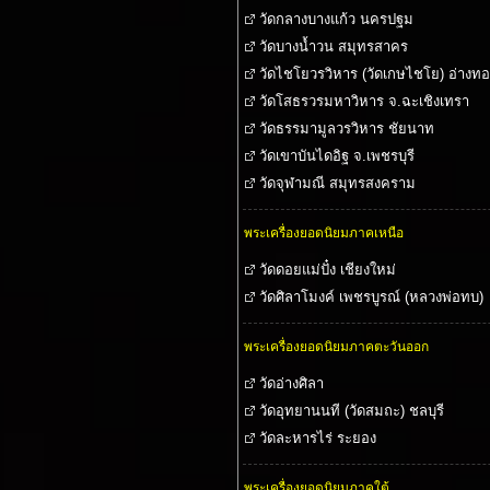
วัดกลางบางแก้ว นครปฐม
วัดบางน้ำวน สมุทรสาคร
วัดไชโยวรวิหาร (วัดเกษไชโย) อ่างทอ
วัดโสธรวรมหาวิหาร จ.ฉะเชิงเทรา
วัดธรรมามูลวรวิหาร ชัยนาท
วัดเขาบันไดอิฐ จ.เพชรบุรี
วัดจุฬามณี สมุทรสงคราม
พระเครื่องยอดนิยมภาคเหนือ
วัดดอยแม่ปั๋ง เชียงใหม่
วัดศิลาโมงค์ เพชรบูรณ์ (หลวงพ่อทบ)
พระเครื่องยอดนิยมภาคตะวันออก
วัดอ่างศิลา
วัดอุทยานนที (วัดสมถะ) ชลบุรี
วัดละหารไร่ ระยอง
พระเครื่องยอดนิยมภาคใต้