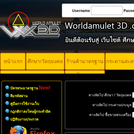
Username
Pass
หน้าแรก
ศึกษา/วัตถุมงคล
ร้านค้ามาตรฐาน
กระดานสะส
บัตรพระ
คอร์ออนไลน์
มาตรฐาน
New!
บัตรพระมาตรฐาน
ทางลัดไป ศึกษา / วัตถุมงคล
ลืมรหัสผ่าน
คู่มือการใช้งานเว็บ
ทางลัดไป กระดานประมูล
กฎกติกาลงโทษผู้กระทำผิด
ทางลัดไป ซื้อขายพระเครื่อง
ปฏิทินงานประกวด