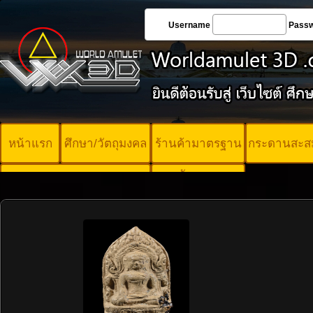
Username
Pass
หน้าแรก
ศึกษา/วัตถุมงคล
ร้านค้ามาตรฐาน
กระดานสะส
บัตรพระ
คอร์ออนไลน์
มาตรฐาน