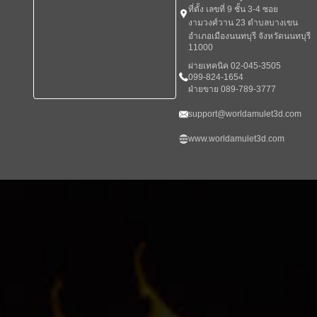
ที่ตั้ง เลขที่ 9 ชั้น 3-4 ซอย
งามวงศ์วาน 23 ตำบลบางเขน
อำเภอเมืองนนทบุรี จังหวัดนนทบุรี
11000
ผ่ายเทคนิค 02-045-3505
099-824-1654
ฝ่ายขาย 089-789-3777
support@worldamulet3d.com
www.worldamulet3d.com