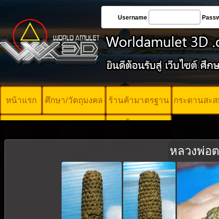
Username
Pass
หน้าแรก
ศึกษา/วัตถุมงคล
ร้านค้ามาตรฐาน
กระดานสะส
บัตรพระ
คอร์ออนไลน์
มาตรฐาน
หลวงพ่อต