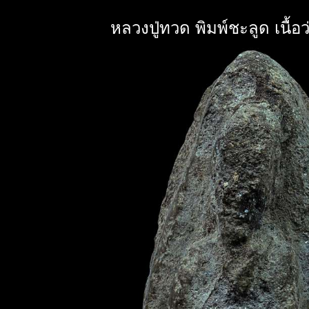
หลวงปู่ทวด พิมพ์ชะลูด เนื้อว